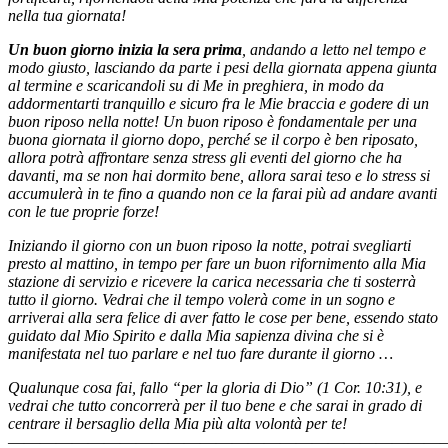
nella tua giornata!
Un buon giorno inizia la sera prima
, andando a letto nel tempo e
modo giusto, lasciando da parte i pesi della giornata appena giunta
al termine e scaricandoli su di Me in preghiera, in modo da
addormentarti tranquillo e sicuro fra le Mie braccia e godere di un
buon riposo nella notte! Un buon riposo è fondamentale per una
buona giornata il giorno dopo, perché se il corpo è ben riposato,
allora potrà affrontare senza stress gli eventi del giorno che ha
davanti, ma se non hai dormito bene, allora sarai teso e lo stress si
accumulerà in te fino a quando non ce la farai più ad andare avanti
con le tue proprie forze!
Iniziando il giorno con un buon riposo la notte, potrai svegliarti
presto al mattino, in tempo per fare un buon rifornimento alla Mia
stazione di servizio e ricevere la carica necessaria che ti sosterrà
tutto il giorno. Vedrai che il tempo volerà come in un sogno e
arriverai alla sera felice di aver fatto le cose per bene, essendo stato
guidato dal Mio Spirito e dalla Mia sapienza divina che si è
manifestata nel tuo parlare e nel tuo fare durante il giorno …
Qualunque cosa fai, fallo “per la gloria di Dio” (1 Cor. 10:31), e
vedrai che tutto concorrerà per il tuo bene e che sarai in grado di
centrare il bersaglio della Mia più alta volontà per te!
———————————————————————————