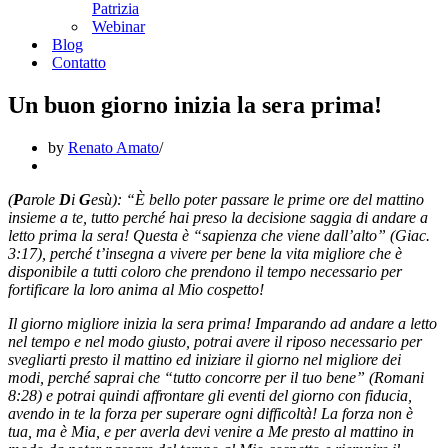
Patrizia
Webinar
Blog
Contatto
Un buon giorno inizia la sera prima!
by
Renato Amato
(
P
arole
D
i
G
esù): “È bello poter passare le prime ore del mattino
insieme a te, tutto perché hai preso la decisione saggia di andare a
letto prima la sera! Questa è “sapienza che viene dall’alto” (Giac.
3:17), perché t’insegna a vivere per bene la vita migliore che è
disponibile a tutti coloro che prendono il tempo necessario per
fortificare la loro anima al Mio cospetto!
Il giorno migliore inizia la sera prima! Imparando ad andare a letto
nel tempo e nel modo giusto, potrai avere il riposo necessario per
svegliarti presto il mattino ed iniziare il giorno nel migliore dei
modi, perché saprai che “tutto concorre per il tuo bene” (Romani
8:28) e potrai quindi affrontare gli eventi del giorno con fiducia,
avendo in te la forza per superare ogni difficoltà! La forza non è
tua, ma è Mia, e per averla devi venire a Me presto al mattino in