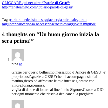
CLICCARE qui per altre
“Parole di Gesù”
:
http://renatoamato.com/it/diario/parole-di-gesu/
———————————————————————————
Tags:
carburante
decisione saggia
energia spirituale
giorno
migliore
ricarica
riposo necessario
serbatoio
viaggio
vita migliore
4 thoughts on “Un buon giorno inizia la
sera prima!”
pina
at
Grazie per questo bellissimo messaggio d’Amore di GESU’,e’
proprio cosi’,grazie a GESU’che mi accompagna sin dal
mattino,riesco ad affrontare le mie intense giornate con
vigore,forza,speranza,
voglia di dare e di lodare al fine il mio Signore.Grazie a DIO
per ogni momento che riesco a dedicare alla preghiera.