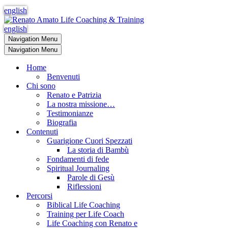
english
english
Navigation Menu
Navigation Menu
Home
Benvenuti
Chi sono
Renato e Patrizia
La nostra missione…
Testimonianze
Biografia
Contenuti
Guarigione Cuori Spezzati
La storia di Bambù
Fondamenti di fede
Spiritual Journaling
Parole di Gesù
Riflessioni
Percorsi
Biblical Life Coaching
Training per Life Coach
Life Coaching con Renato e