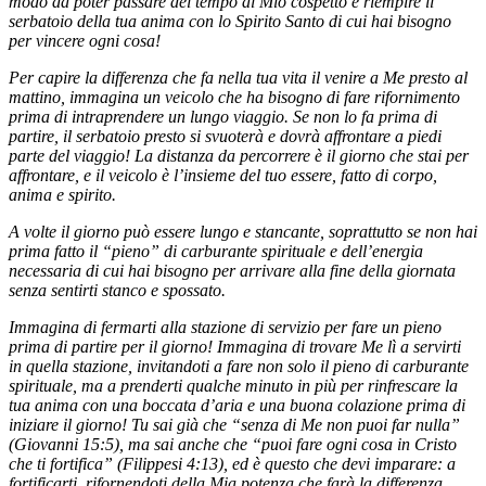
modo da poter passare del tempo al Mio cospetto e riempire il
serbatoio della tua anima con lo Spirito Santo di cui hai bisogno
per vincere ogni cosa!
Per capire la differenza che fa nella tua vita il venire a Me presto al
mattino, immagina un veicolo che ha bisogno di fare rifornimento
prima di intraprendere un lungo viaggio. Se non lo fa prima di
partire, il serbatoio presto si svuoterà e dovrà affrontare a piedi
parte del viaggio! La distanza da percorrere è il giorno che stai per
affrontare, e il veicolo è l’insieme del tuo essere, fatto di corpo,
anima e spirito.
A volte il giorno può essere lungo e stancante, soprattutto se non hai
prima fatto il “pieno” di carburante spirituale e dell’energia
necessaria di cui hai bisogno per arrivare alla fine della giornata
senza sentirti stanco e spossato.
Immagina di fermarti alla stazione di servizio per fare un pieno
prima di partire per il giorno! Immagina di trovare Me lì a servirti
in quella stazione, invitandoti a fare non solo il pieno di carburante
spirituale, ma a prenderti qualche minuto in più per rinfrescare la
tua anima con una boccata d’aria e una buona colazione prima di
iniziare il giorno! Tu sai già che “senza di Me non puoi far nulla”
(Giovanni 15:5), ma sai anche che “puoi fare ogni cosa in Cristo
che ti fortifica” (Filippesi 4:13), ed è questo che devi imparare: a
fortificarti, rifornendoti della Mia potenza che farà la differenza