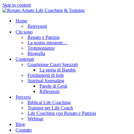
Skip to content
Home
Benvenuti
Chi sono
Renato e Patrizia
La nostra missione…
Testimonianze
Biografia
Contenuti
Guarigione Cuori Spezzati
La storia di Bambù
Fondamenti di fede
Spiritual Journaling
Parole di Gesù
Riflessioni
Percorsi
Biblical Life Coaching
Training per Life Coach
Life Coaching con Renato e Patrizia
Webinar
Blog
Contatto