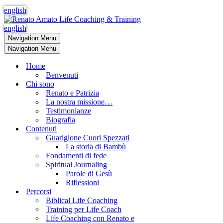
english
english
Navigation Menu
Navigation Menu
Home
Benvenuti
Chi sono
Renato e Patrizia
La nostra missione…
Testimonianze
Biografia
Contenuti
Guarigione Cuori Spezzati
La storia di Bambù
Fondamenti di fede
Spiritual Journaling
Parole di Gesù
Riflessioni
Percorsi
Biblical Life Coaching
Training per Life Coach
Life Coaching con Renato e