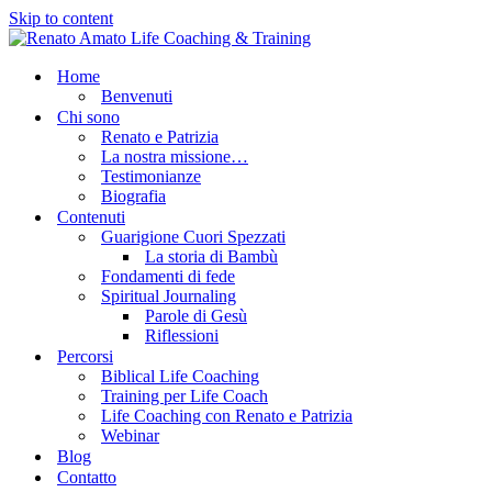
Skip to content
Home
Benvenuti
Chi sono
Renato e Patrizia
La nostra missione…
Testimonianze
Biografia
Contenuti
Guarigione Cuori Spezzati
La storia di Bambù
Fondamenti di fede
Spiritual Journaling
Parole di Gesù
Riflessioni
Percorsi
Biblical Life Coaching
Training per Life Coach
Life Coaching con Renato e Patrizia
Webinar
Blog
Contatto