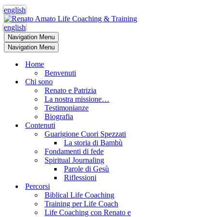
english
english
Navigation Menu
Navigation Menu
Home
Benvenuti
Chi sono
Renato e Patrizia
La nostra missione…
Testimonianze
Biografia
Contenuti
Guarigione Cuori Spezzati
La storia di Bambù
Fondamenti di fede
Spiritual Journaling
Parole di Gesù
Riflessioni
Percorsi
Biblical Life Coaching
Training per Life Coach
Life Coaching con Renato e