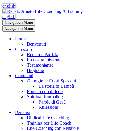
english
english
Navigation Menu
Navigation Menu
Home
Benvenuti
Chi sono
Renato e Patrizia
La nostra missione…
Testimonianze
Biografia
Contenuti
Guarigione Cuori Spezzati
La storia di Bambù
Fondamenti di fede
Spiritual Journaling
Parole di Gesù
Riflessioni
Percorsi
Biblical Life Coaching
Training per Life Coach
Life Coaching con Renato e