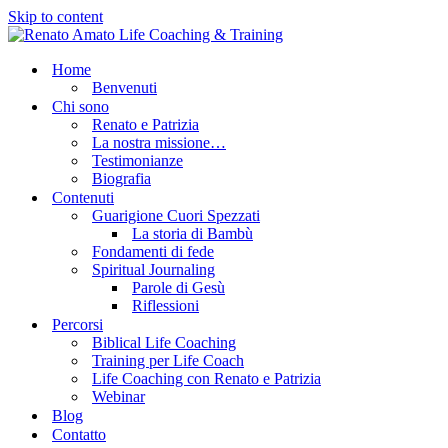
Skip to content
Home
Benvenuti
Chi sono
Renato e Patrizia
La nostra missione…
Testimonianze
Biografia
Contenuti
Guarigione Cuori Spezzati
La storia di Bambù
Fondamenti di fede
Spiritual Journaling
Parole di Gesù
Riflessioni
Percorsi
Biblical Life Coaching
Training per Life Coach
Life Coaching con Renato e Patrizia
Webinar
Blog
Contatto